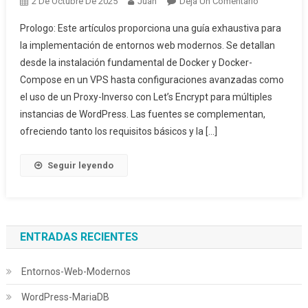
En
2 De Octubre De 2025
Juan
Deja Un Comentario
Entornos-
Prologo: Este artículos proporciona una guía exhaustiva para
Web-
la implementación de entornos web modernos. Se detallan
Modernos
desde la instalación fundamental de Docker y Docker-
Compose en un VPS hasta configuraciones avanzadas como
el uso de un Proxy-Inverso con Let’s Encrypt para múltiples
instancias de WordPress. Las fuentes se complementan,
ofreciendo tanto los requisitos básicos y la […]
Seguir leyendo
ENTRADAS RECIENTES
Entornos-Web-Modernos
WordPress-MariaDB