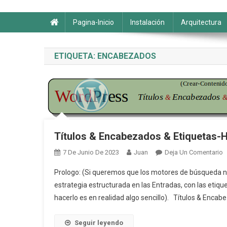
Moreluzweb
Pagina-Inicio
Instalación
Arquitectura
ETIQUETA:
ENCABEZADOS
Títulos & Encabezados & Etiquetas
E
7 De Junio De 2023
Juan
Deja Un Comentario
T
Prologo: (Si queremos que los motores de búsqueda n
&
estrategia estructurada en las Entradas, con las eti
E
hacerlo es en realidad algo sencillo). Títulos & Encab
&
E
H
Seguir leyendo