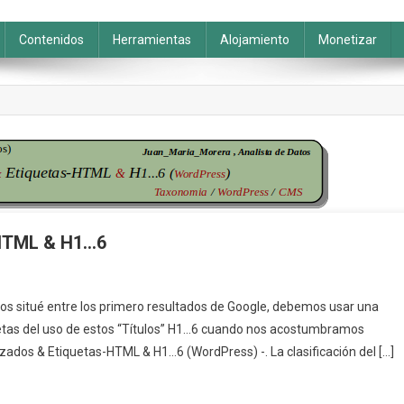
Contenidos
Herramientas
Alojamiento
Monetizar
-HTML & H1…6
n
ítulos
os situé entre los primero resultados de Google, debemos usar una
quetas del uso de estos “Títulos” H1…6 cuando nos acostumbramos
ncabezados
ezados & Etiquetas-HTML & H1…6 (WordPress) -. La clasificación del […]
tiquetas-
TML