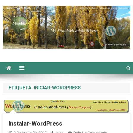
Saltar
al
contenido
Moreluzweb
ETIQUETA:
INICIAR-WORDPRESS
Instalar-WordPress
En
2 De Mayo De 2023
Juan
Deja Un Comentario